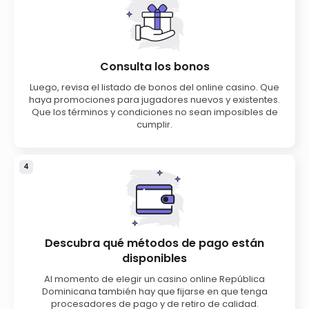
Consulta los bonos
Luego, revisa el listado de bonos del online casino. Que
haya promociones para jugadores nuevos y existentes.
Que los términos y condiciones no sean imposibles de
cumplir.
4
Descubra qué métodos de pago están
disponibles
Al momento de elegir un casino online República
Dominicana también hay que fijarse en que tenga
procesadores de pago y de retiro de calidad.