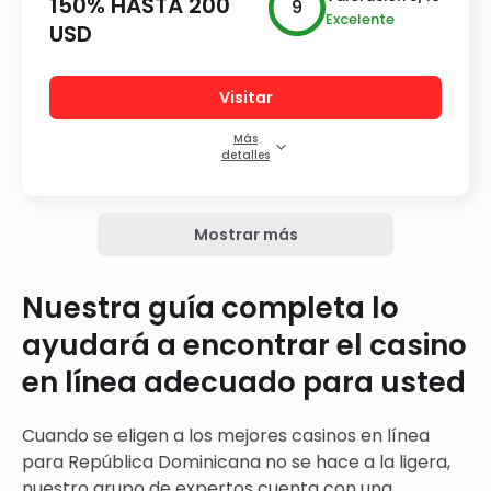
150% HASTA 200
9
Excelente
USD
Visitar
Más
detalles
Características del casino:
Varios métodos de pago
Gran variedad de tragamonedas de
Mostrar más
alta calidad
Certificación eCogra
Medios de Pago:
Nuestra guía completa lo
ayudará a encontrar el casino
10+
en línea adecuado para usted
Cuando se eligen a los mejores
casinos en línea
para República Dominicana no se hace a la ligera,
nuestro grupo de expertos cuenta con una