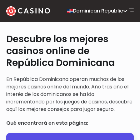
Dominican Republic
Chile
Descubre los mejores
Argentina
Peru
casinos online de
Colombia
República Dominicana
Mexico
En República Dominicana operan muchos de los
Brazil
mejores casinos online del mundo. Año tras año el
Venezuela
interés de los dominicanos se ha ido
Uruguay
incrementando por los juegos de casinos, descubre
aquí los mejores consejos para jugar seguro.
Ecuador
Bolivia
Qué encontrará en esta página:
Panama