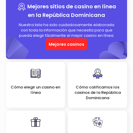
Guatemala
Mejores sitios de casino en línea
Honduras
en la República Dominicana
Costa Rica
Nuestra lista ha sido cuidadosamente elaborada
con toda la información que necesita para que
Paraguay
pueda elegir fácilmente el mejor casino en línea.
Nicaragua
Mejores casinos
Haïti
El Salvador
Cómo elegir un casino en
Cómo calificamos los
línea
casinos de la República
Dominicana