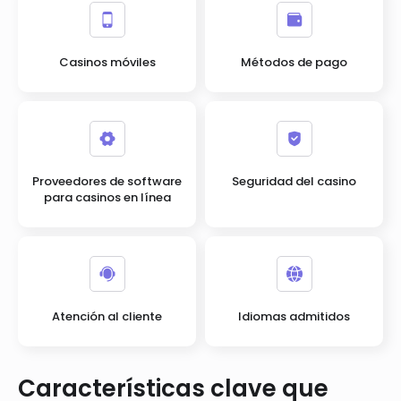
Casinos móviles
Métodos de pago
Proveedores de software
Seguridad del casino
para casinos en línea
Atención al cliente
Idiomas admitidos
Características clave que