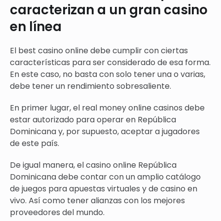
caracterizan a un gran casino
en línea
El best casino online debe cumplir con ciertas
características para ser considerado de esa forma.
En este caso, no basta con solo tener una o varias,
debe tener un rendimiento sobresaliente.
En primer lugar, el real money online casinos debe
estar autorizado para operar en República
Dominicana y, por supuesto, aceptar a jugadores
de este país.
De igual manera, el casino online República
Dominicana debe contar con un amplio catálogo
de juegos para apuestas virtuales y de casino en
vivo. Así como tener alianzas con los mejores
proveedores del mundo.