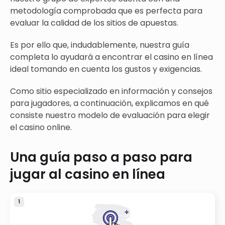
metodología comprobada que es perfecta para
evaluar la calidad de los sitios de apuestas.
Es por ello que, indudablemente, nuestra guía
completa lo ayudará a encontrar el
casino en línea
ideal tomando en cuenta los gustos y exigencias.
Como sitio especializado en información y consejos
para jugadores, a continuación, explicamos en qué
consiste nuestro modelo de evaluación para elegir
el
casino online
.
Una guía paso a paso para
jugar al casino en línea
1