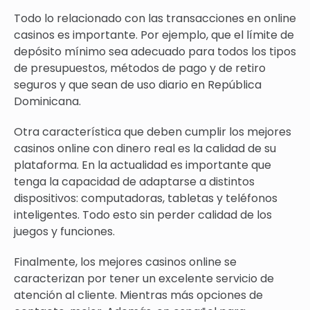
Todo lo relacionado con las transacciones en online
casinos es importante. Por ejemplo, que el límite de
depósito mínimo sea adecuado para todos los tipos
de presupuestos, métodos de pago y de retiro
seguros y que sean de uso diario en República
Dominicana.
Otra característica que deben cumplir los mejores
casinos online con dinero real es la calidad de su
plataforma. En la actualidad es importante que
tenga la capacidad de adaptarse a distintos
dispositivos: computadoras, tabletas y teléfonos
inteligentes. Todo esto sin perder calidad de los
juegos y funciones.
Finalmente, los mejores casinos online se
caracterizan por tener un excelente servicio de
atención al cliente. Mientras más opciones de