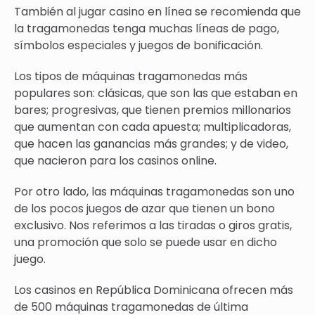
También al jugar casino en línea se recomienda que
la tragamonedas tenga muchas líneas de pago,
símbolos especiales y juegos de bonificación.
Los tipos de máquinas tragamonedas más
populares son: clásicas, que son las que estaban en
bares; progresivas, que tienen premios millonarios
que aumentan con cada apuesta; multiplicadoras,
que hacen las ganancias más grandes; y de video,
que nacieron para los casinos online.
Por otro lado, las máquinas tragamonedas son uno
de los pocos juegos de azar que tienen un bono
exclusivo. Nos referimos a las tiradas o giros gratis,
una promoción que solo se puede usar en dicho
juego.
Los casinos en República Dominicana ofrecen más
de 500 máquinas tragamonedas de última