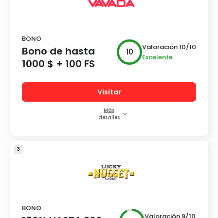
juegos
Medios de Pago:
BONO
14+
Valoración
10
/10
Bono de hasta
10
Excelente
1000 $ + 100 FS
Visitar
Más
detalles
Características del casino:
Registro rápido
3
Amplia selección de juegos
Retiradas rápidas
Medios de Pago:
35+
BONO
Valoración
9
/10