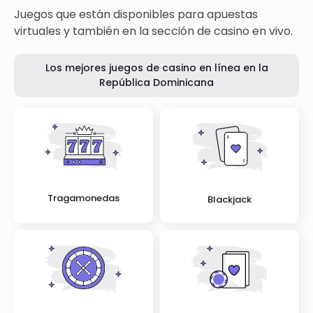
Juegos que están disponibles para apuestas
virtuales y también en la sección de casino en vivo.
Los mejores juegos de casino en línea en la
República Dominicana
Tragamonedas
Blackjack