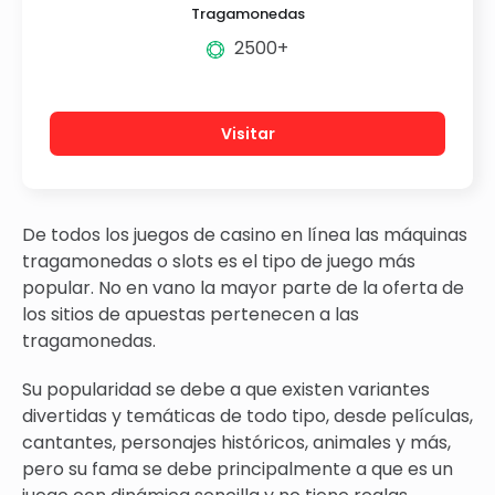
Tragamonedas
2500+
Visitar
De todos los juegos de casino en línea las máquinas
tragamonedas o slots es el tipo de juego más
popular. No en vano la mayor parte de la oferta de
los sitios de apuestas pertenecen a las
tragamonedas.
Su popularidad se debe a que existen variantes
divertidas y temáticas de todo tipo, desde películas,
cantantes, personajes históricos, animales y más,
pero su fama se debe principalmente a que es un